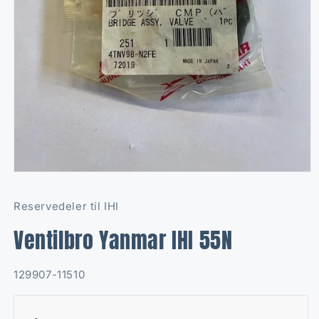
Open
media
1
Reservedeler til IHI
in
modal
Ventilbro Yanmar IHI 55N
SKU:
129907-11510