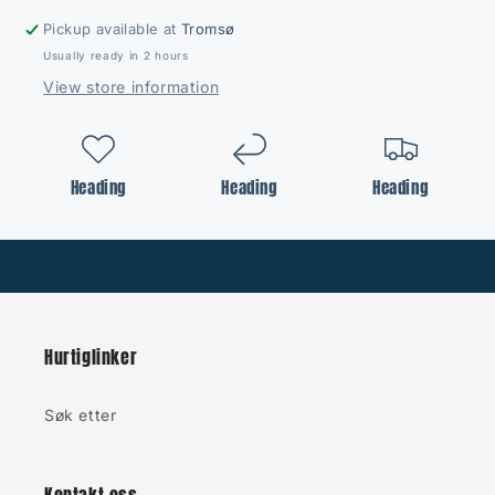
Pickup available at
Tromsø
Usually ready in 2 hours
View store information
Heading
Heading
Heading
Hurtiglinker
Søk etter