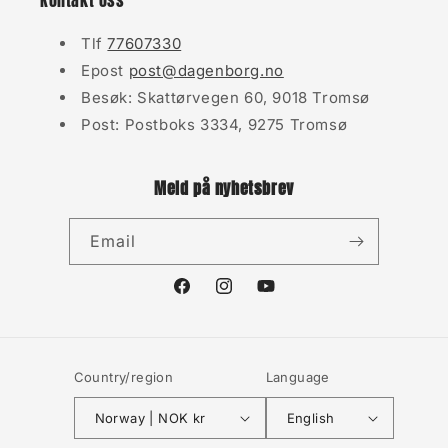
Kontakt oss
Tlf
77607330
Epost
post@dagenborg.no
Besøk: Skattørvegen 60, 9018 Tromsø
Post: Postboks 3334, 9275 Tromsø
Meld på nyhetsbrev
Email
Facebook
Instagram
YouTube
Country/region
Language
Norway | NOK kr
English