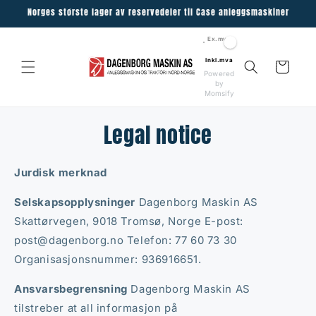
Skip to
Norges største lager av reservedeler til Case anleggsmaskiner
content
Ex.mva
Inkl.mva
Cart
Powered
by
Momsify
Legal notice
Jurdisk merknad
Selskapsopplysninger
Dagenborg Maskin AS
Skattørvegen, 9018 Tromsø, Norge E-post:
post@dagenborg.no Telefon: 77 60 73 30
Organisasjonsnummer: 936916651.
Ansvarsbegrensning
Dagenborg Maskin AS
tilstreber at all informasjon på