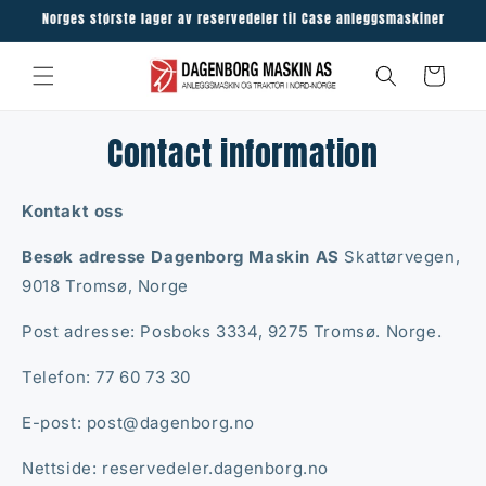
Skip to
Norges største lager av reservedeler til Case anleggsmaskiner
content
Cart
Contact information
Kontakt oss
Besøk adresse Dagenborg Maskin AS
Skattørvegen,
9018 Tromsø, Norge
Post adresse: Posboks 3334, 9275 Tromsø. Norge.
Telefon: 77 60 73 30
E-post: post@dagenborg.no
Nettside: reservedeler.dagenborg.no