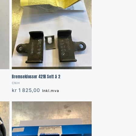
Bremseklosser 421B Sett á 2
Vendor:
CNH
Regular
kr 1 825,00
Inkl.mva
price