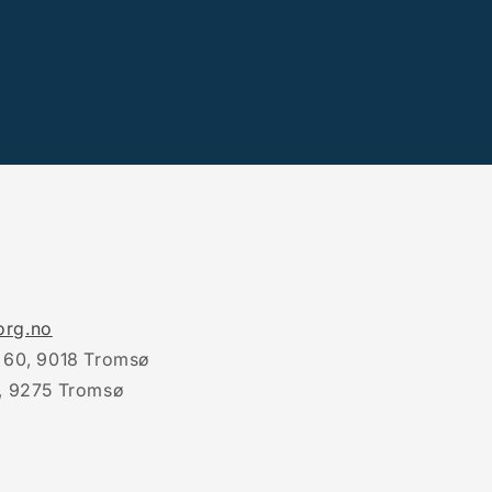
rg.no
 60, 9018 Tromsø
, 9275 Tromsø