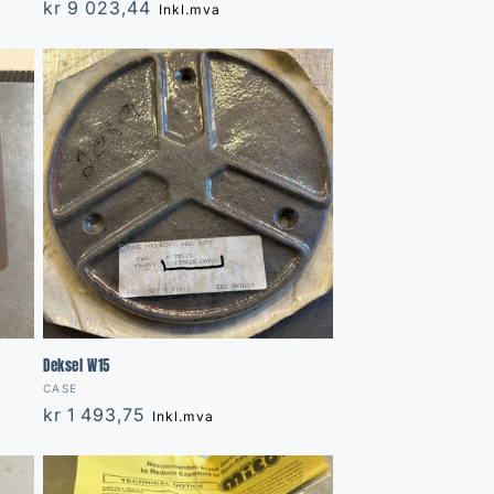
Regular
kr 9 023,44
Inkl.mva
price
Deksel W15
Vendor:
CASE
Regular
kr 1 493,75
Inkl.mva
price