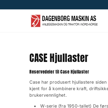
Skip to
content
C
CASE Hjullaster
o
Reservedeler til Case Hjullaster
l
Case har produsert hjullastere siden 
kjent for å kombinere kraft, driftsikk
l
brukervennlighet.
e
W-serie (fra 1950-tallet) De førs