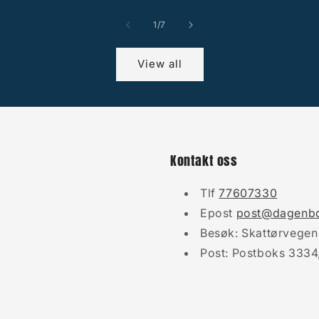
of
1
/
7
View all
Kontakt oss
Tlf
77607330
Epost
post@dagenbo
Besøk: Skattørvegen
Post: Postboks 3334