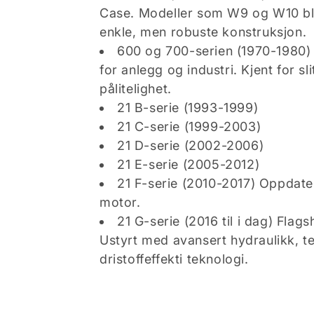
Case. Modeller som W9 og W10 bl
c
enkle, men robuste konstruksjon.
600 og 700-serien (1970-1980) 
t
for anlegg og industri. Kjent for sl
pålitelighet.
i
21 B-serie (1993-1999)
21 C-serie (1999-2003)
o
21 D-serie (2002-2006)
21 E-serie (2005-2012)
n
21 F-serie (2010-2017) Oppdate
motor.
:
21 G-serie (2016 til i dag) Flags
Ustyrt med avansert hydraulikk, t
dristoffeffekti teknologi.