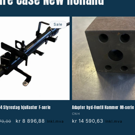
Sale
4 Styrestag hjullaster F-serie
Adapter hyd-Ventil Hammer 88-serie
r:
Vendor:
CNH
lar
Sale
kr 8 896,88
Regular
kr 14 590,63
70,00
Inkl.mva
Inkl.mva
price
price