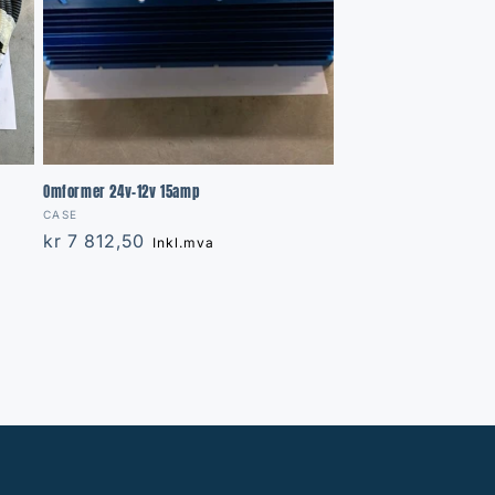
Omformer 24v-12v 15amp
Vendor:
CASE
Regular
kr 7 812,50
Inkl.mva
price