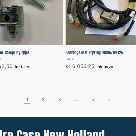
er kompl ny type
Ledningsnett Styring WX95/WX125
:
Vendor:
A
CASE
r
962,50
Regular
kr 6 056,25
Inkl.mva
Inkl.mva
price
1
…
2
3
5
ndre Case New Holland