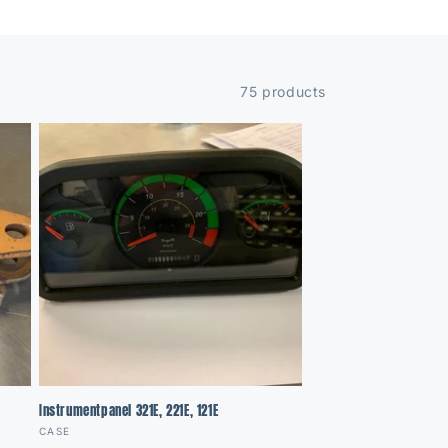
75 products
Instrumentpanel 321E, 221E, 121E
Vendor:
CASE