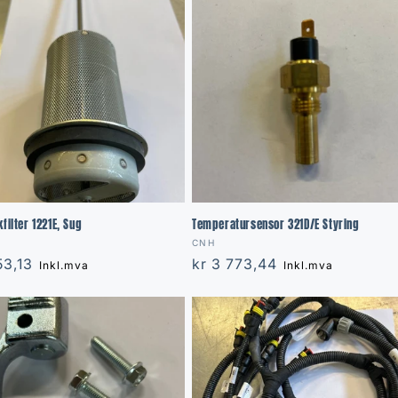
filter 1221E, Sug
Temperatursensor 321D/E Styring
:
Vendor:
CNH
r
53,13
Regular
kr 3 773,44
Inkl.mva
Inkl.mva
price