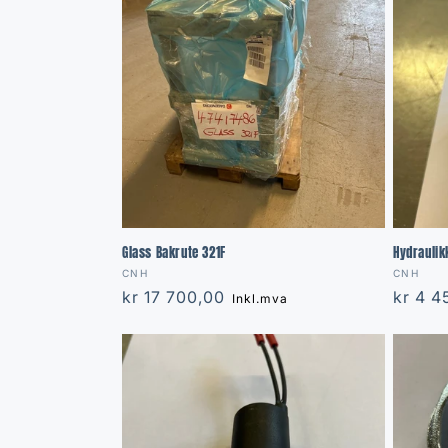
Glass Bakrute 321F
Hydraulikk
Vendor:
Vendor
CNH
CNH
Regular
kr 17 700,00
Regula
kr 4 4
Inkl.mva
price
price