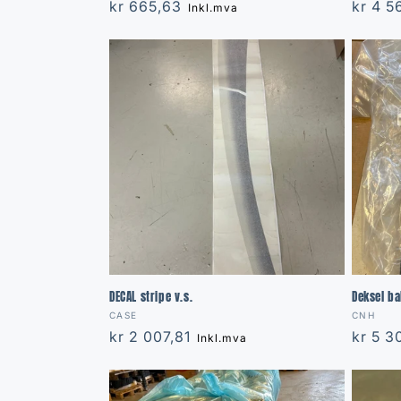
Regular
kr 665,63
Regula
kr 4 
Inkl.mva
price
price
DECAL stripe v.s.
Deksel ba
Vendor:
Vendor
CASE
CNH
Regular
kr 2 007,81
Regula
kr 5 3
Inkl.mva
price
price