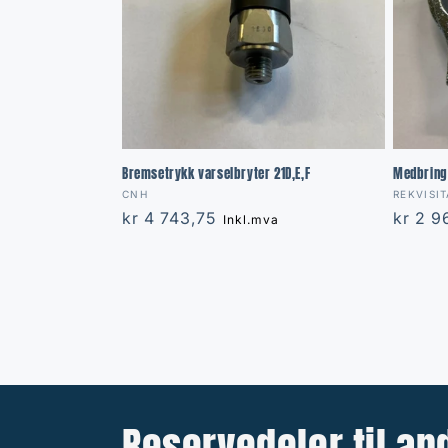
Bremsetrykk varselbryter 21D,E,F
Medbring
Vendor:
Vendor
CNH
REKVISIT
Regular
kr 4 743,75
Regula
kr 2 
Inkl.mva
price
price
Reservedeler til a