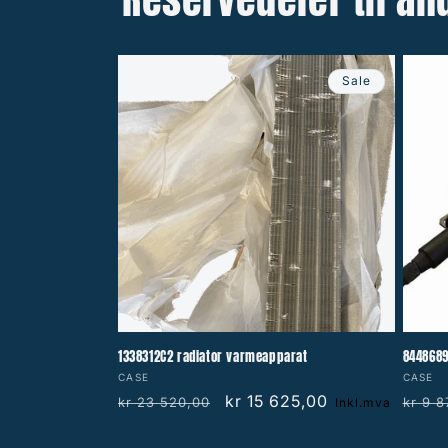
Sale
1338312C2 radiator varmeapparat
8448689
Vendor:
Vendo
CASE
CASE
Regular
Sale
kr 15 625,00
Regu
kr 23 520,00
kr 9 8
Inkl.mva
price
price
price