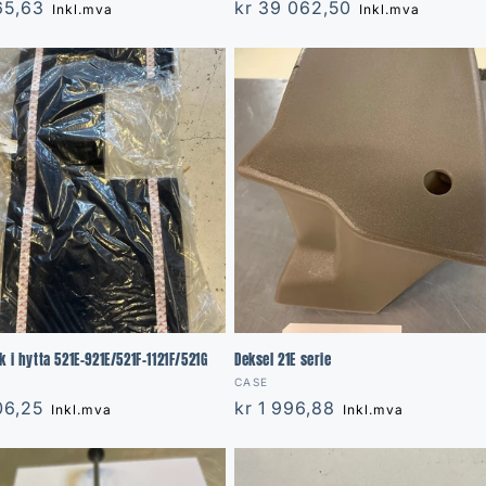
r
565,63
Regular
kr 39 062,50
Inkl.mva
Inkl.mva
price
k i hytta 521E-921E/521F-1121F/521G
Deksel 21E serie
:
Vendor:
CASE
r
06,25
Regular
kr 1 996,88
Inkl.mva
Inkl.mva
price