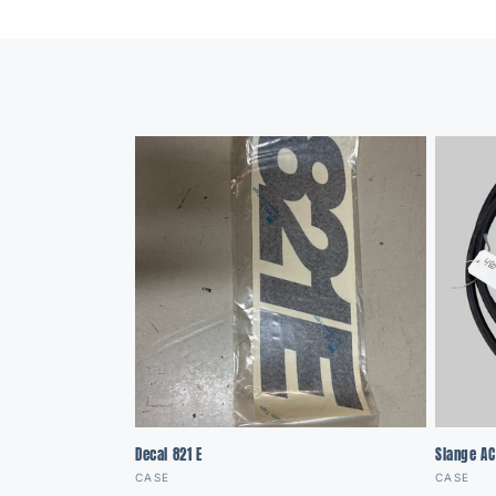
Decal 821 E
Slange AC
Vendor:
Vendor
CASE
CASE