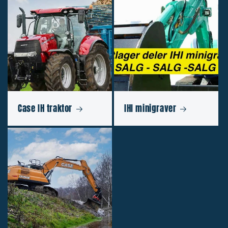
Case IH traktor
IHI minigraver