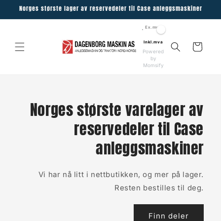
Skip to
Norges største lager av reservedeler til Case anleggsmaskiner
content
Ex.mva
Inkl.mva
Cart
Powered
by
Momsify
Norges største varelager av
reservedeler til Case
anleggsmaskiner
Vi har nå litt i nettbutikken, og mer på lager.
Resten bestilles til deg.
Finn deler