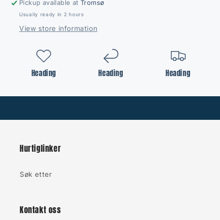
Pickup available at
Tromsø
Usually ready in 2 hours
View store information
Heading
Heading
Heading
Hurtiglinker
Søk etter
Kontakt oss