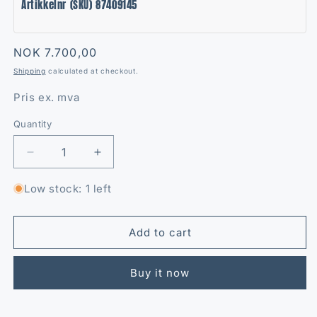
Artikkelnr (SKU) 87409145
Regular
NOK 7.700,00
price
Shipping
calculated at checkout.
Pris ex. mva
Quantity
Quantity
Decrease
Increase
quantity
quantity
for
for
Low stock: 1 left
Toppsett
Toppsett
MXC/CX
MXC/CX
Add to cart
Buy it now