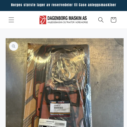
Skip to
Norges største lager av reservedeler til Case anleggsmaskiner
content
Cart
Skip to
product
information