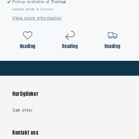
Pickup available at
Tromsø
Usually ready in 2 hours
View store information
Heading
Heading
Heading
Hurtiglinker
Søk etter
Kontakt oss