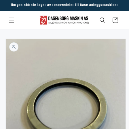
Skip to
Norges største lager av reservedeler til Case anleggsmaskiner
content
Cart
Skip to
product
information