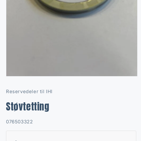
Open
media
1
Reservedeler til IHI
in
modal
Støvtetting
SKU:
076503322