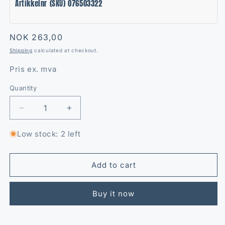
Artikkelnr (SKU) 076503322
Regular
NOK 263,00
price
Shipping
calculated at checkout.
Pris ex. mva
Quantity
Quantity
Decrease
Increase
quantity
quantity
for
for
Low stock: 2 left
Støvtetting
Støvtetting
Add to cart
Buy it now