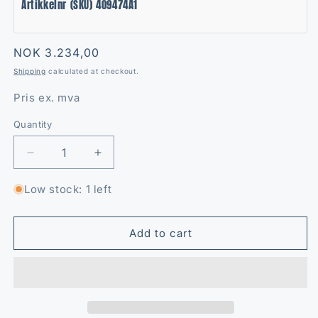
Artikkelnr (SKU) 409474A1
Regular
NOK 3.234,00
price
Shipping
calculated at checkout.
Pris ex. mva
Quantity
Quantity
Decrease
Increase
quantity
quantity
for
for
Low stock: 1 left
Pakningssett
Pakningssett
S302036
S302036
Add to cart