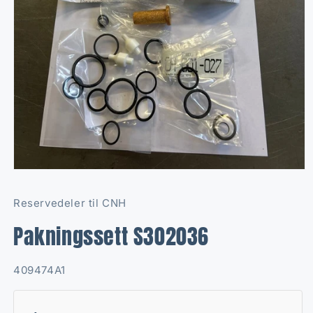
Open
media
1
Reservedeler til CNH
in
modal
Pakningssett S302036
SKU:
409474A1