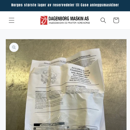
Skip to
Norges største lager av reservedeler til Case anleggsmaskiner
content
Cart
Skip to
product
information