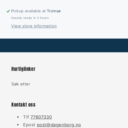
Pickup available at
Tromsø
Usually ready in 2 hours
View store information
Hurtiglinker
Søk etter
Kontakt oss
Tlf
77607330
Epost
post@dagenborg.no