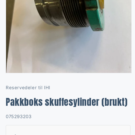
Open
media
1
Reservedeler til IHI
in
modal
Pakkboks skuffesylinder (brukt)
SKU:
075293203