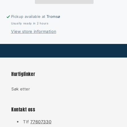
Pickup available at
Tromsø
Usually ready in 2 hours
View store information
Hurtiglinker
Søk etter
Kontakt oss
Tlf
77607330