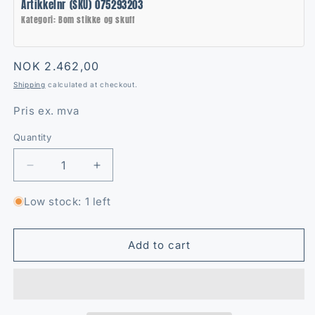
Artikkelnr (SKU) 075293203
Kategori: Bom stikke og skuff
Regular
NOK 2.462,00
price
Shipping
calculated at checkout.
Pris ex. mva
Quantity
Quantity
Decrease
Increase
quantity
quantity
for
for
Low stock: 1 left
Pakkboks
Pakkboks
skuffesylinder
skuffesylinder
(brukt)
(brukt)
Add to cart