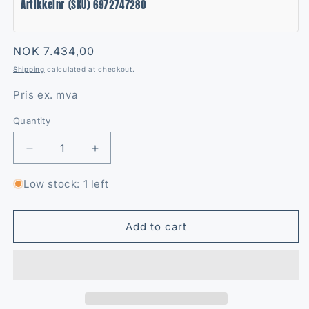
Artikkelnr (SKU) 6972747280
Regular
NOK 7.434,00
price
Shipping
calculated at checkout.
Pris ex. mva
Quantity
Quantity
Decrease
Increase
quantity
quantity
for
for
Low stock: 1 left
Låsemekanisme
Låsemekanisme
utv.
utv.
CK
CK
Add to cart