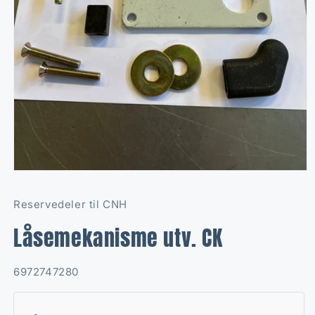
Open
media
1
Reservedeler til CNH
in
modal
Låsemekanisme utv. CK
SKU:
6972747280