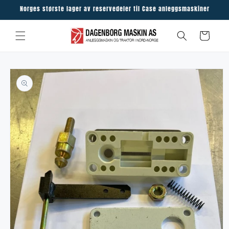
Skip to
Norges største lager av reservedeler til Case anleggsmaskiner
content
Cart
Skip to
product
information