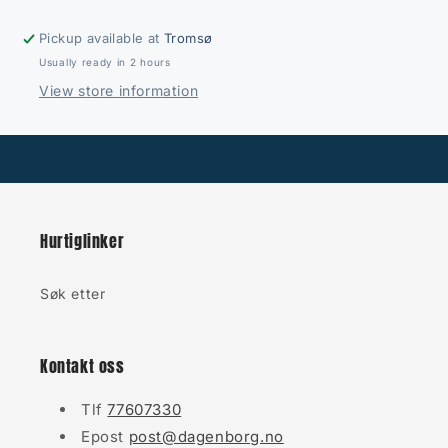
Pickup available at
Tromsø
Usually ready in 2 hours
View store information
Hurtiglinker
Søk etter
Kontakt oss
Tlf
77607330
Epost
post@dagenborg.no