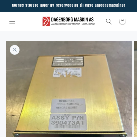
Skip to
Norges største lager av reservedeler til Case anleggsmaskiner
content
Cart
Skip to
product
information