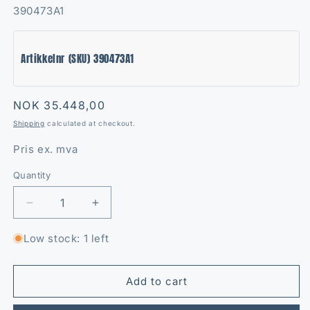
SKU:
390473A1
Artikkelnr (SKU) 390473A1
Regular
NOK 35.448,00
price
Shipping
calculated at checkout.
Pris ex. mva
Quantity
Quantity
Decrease
Increase
quantity
quantity
for
for
Low stock: 1 left
Kontroller
Kontroller
3.punkt
3.punkt
Maxxum
Maxxum
Add to cart
51
51