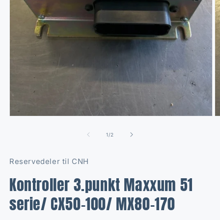
Open
O
media
m
1
2
of
1
/
2
in
in
modal
m
Reservedeler til CNH
Kontroller 3.punkt Maxxum 51
serie/ CX50-100/ MX80-170