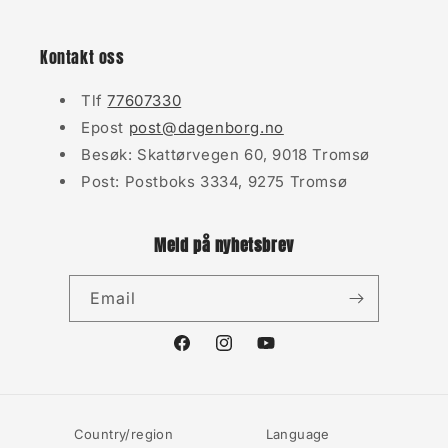
Kontakt oss
Tlf
77607330
Epost
post@dagenborg.no
Besøk: Skattørvegen 60, 9018 Tromsø
Post: Postboks 3334, 9275 Tromsø
Meld på nyhetsbrev
Email
Facebook
Instagram
YouTube
Country/region
Language