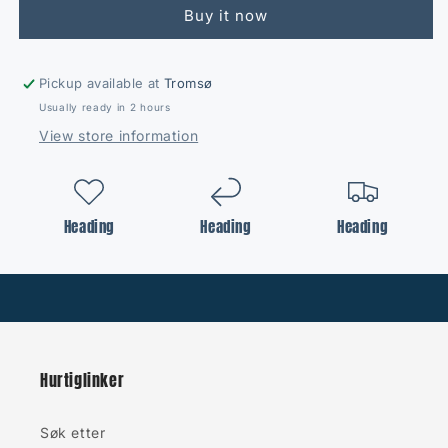
serie/
serie/
Buy it now
CX50-
CX50-
100/
100/
MX80-
MX80-
170
170
Pickup available at
Tromsø
Usually ready in 2 hours
View store information
Heading
Heading
Heading
Hurtiglinker
Søk etter