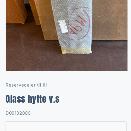
Open
media
1
Reservedeler til IHI
in
modal
Glass hytte v.s
SKU:
D09102800