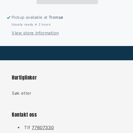
Pickup available at
Tromsø
Usually ready in 2 hours
View store information
Hurtiglinker
Søk etter
Kontakt oss
Tlf
77607330