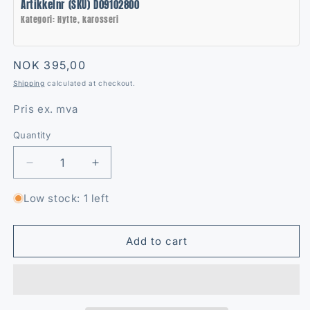
Artikkelnr (SKU) D09102800
Kategori: Hytte, karosseri
Regular
NOK 395,00
price
Shipping
calculated at checkout.
Pris ex. mva
Quantity
Quantity
Decrease
Increase
quantity
quantity
for
for
Low stock: 1 left
Glass
Glass
hytte
hytte
v.s
v.s
Add to cart