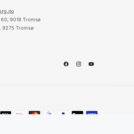
rg.no
 60, 9018 Tromsø
, 9275 Tromsø
Facebook
Instagram
YouTube
ent
ods