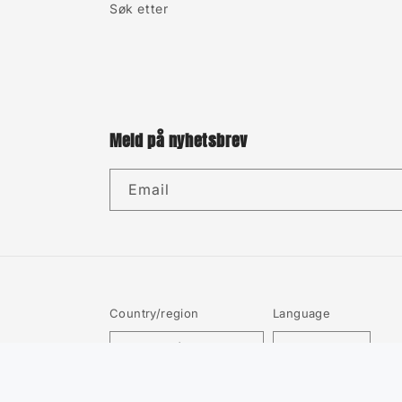
Søk etter
Meld på nyhetsbrev
Email
Country/region
Language
Norway | NOK kr
English