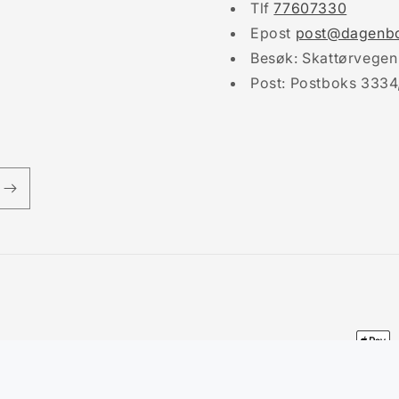
Tlf
77607330
Epost
post@dagenbo
Besøk: Skattørvegen
Post: Postboks 3334
Paym
meth