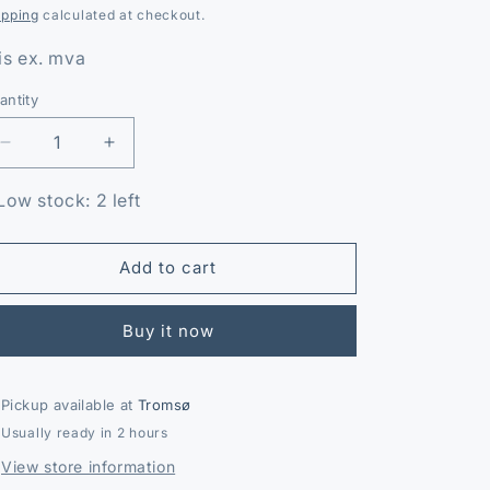
o
rice
ipping
calculated at checkout.
n
is ex. mva
antity
antity
Decrease
Increase
quantity
quantity
for
for
Low stock: 2 left
Glødeplugg
Glødeplugg
IHI
IHI
35F
35F
Add to cart
Buy it now
Pickup available at
Tromsø
Usually ready in 2 hours
View store information