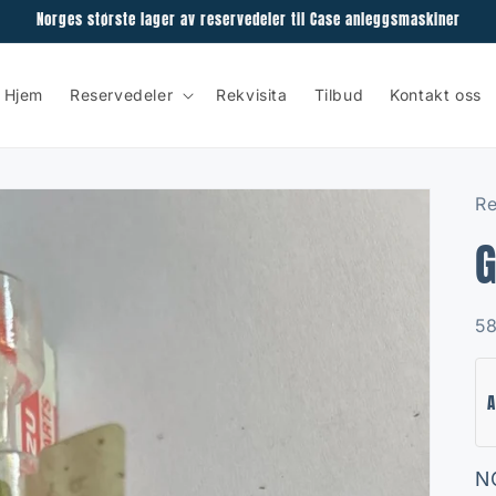
Norges største lager av reservedeler til Case anleggsmaskiner
Hjem
Reservedeler
Rekvisita
Tilbud
Kontakt oss
Re
G
SK
5
A
R
N