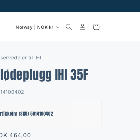
C
Log
Cart
Norway | NOK kr
in
o
u
n
servedeler til IHI
t
lødeplugg IHI 35F
r
y
/
U:
814100402
r
e
rtikkelnr (SKU) 5814100402
g
i
egular
OK 464,00