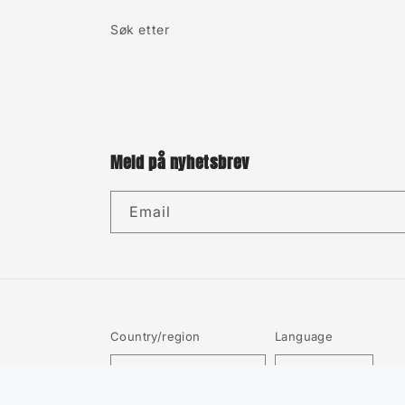
Søk etter
Meld på nyhetsbrev
Email
Country/region
Language
Norway | NOK kr
English