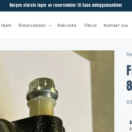
Norges største lager av reservedeler til Case anleggsmaskiner
Hjem
Reservedeler
Rekvisita
Tilbud
Kontakt oss
Re
F
SK
8
A
K