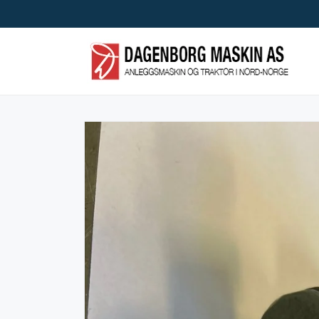
Skip to
content
Skip to
product
information