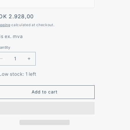
o
n
egular
OK 2.928,00
rice
ipping
calculated at checkout.
is ex. mva
antity
antity
Decrease
Increase
quantity
quantity
for
for
Low stock: 1 left
Fødepumpe
Fødepumpe
IHI
IHI
8973571140
8973571140
Add to cart