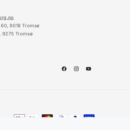
rg.no
 60, 9018 Tromsø
, 9275 Tromsø
Facebook
Instagram
YouTube
Payment
methods