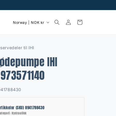
C
Log
Cart
Norway | NOK kr
in
o
u
n
servedeler til IHI
t
ødepumpe IHI
r
y
8973571140
/
r
U:
941788430
e
g
rtikkelnr (SKU) 8941788430
i
ategori: Hydraulikk