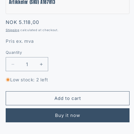
Artikkelnr (SKU) A187813
Regular
NOK 5.118,00
price
Shipping
calculated at checkout.
Pris ex. mva
Quantity
Quantity
Decrease
Increase
quantity
quantity
for
for
Low stock: 2 left
Diodebro
Diodebro
21
21
serie
serie
Add to cart
Buy it now