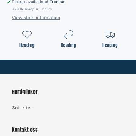
Pickup available at
Tromsø
Usually ready in 2 hours
View store information
Heading
Heading
Heading
Hurtiglinker
Søk etter
Kontakt oss