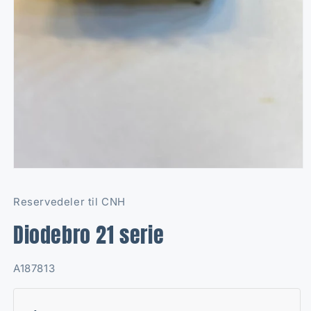
Open
media
1
Reservedeler til CNH
in
modal
Diodebro 21 serie
SKU:
A187813